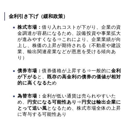
金利引き下げ（緩和政策）
株式市場：
借り入れコストが下がり、企業の資
金調達が容易になるため、設備投資や事業拡大
が進みやすくなる⇒これにより、企業業績が向
上し、株価の上昇が期待される（不動産や建設
業、輸出関連産業などが恩恵を受ける傾向あ
り）
債券市場：
債券価格が上昇する⇒一般的に
金利
が下がる
と、
既存の高金利の債券の価値が相対
的に高くなるた
め
為替市場：
金利が低い通貨は売られやすいた
め、
円安になる可能性あり
⇒
円安は輸出企業に
とって追い風
となるため、株式市場全体の上昇
に寄与する可能性あり