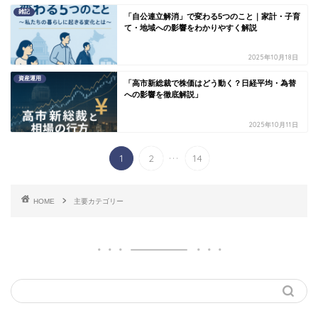
雑記
「自公連立解消」で変わる5つのこと｜家計・子育
て・地域への影響をわかりやすく解説
2025年10月18日
資産運用
「高市新総裁で株価はどう動く？日経平均・為替
への影響を徹底解説」
2025年10月11日
...
1
2
14
HOME
主要カテゴリー