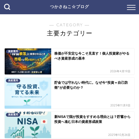
つかさねこ☆ブログ
― CATEGORY ―
主要カテゴリー
資産運用
株価が不安定な今こそ見直す！個人投資家がやる
べき資産形成の基本
2026年4月19日
資産運用
貯金では守れない時代に。なぜ今“投資＝自己防
衛”が必要なのか？
2025年11月9日
資産運用
新NISAで国が投資をすすめる理由とは？貯蓄から
投資へ進む日本の資産形成政策
2025年10月26日