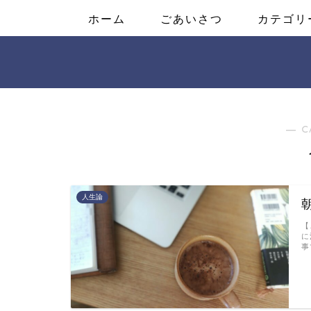
ホーム
ごあいさつ
カテゴリ
― C
人生論
【
に
事