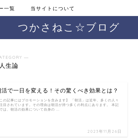
ー一覧
当サイトについて
つかさねこ☆ブログ
ATEGORY ―
人生論
朝活で一日を変える！その驚くべき効果とは？
この記事にはプロモーションを含みます】 「朝活」は近年、多くの人々
注目されています。その理由は朝活が持つ多くの利点にあります。 本記
では、朝活の効果について自身の …
2023年11月26日