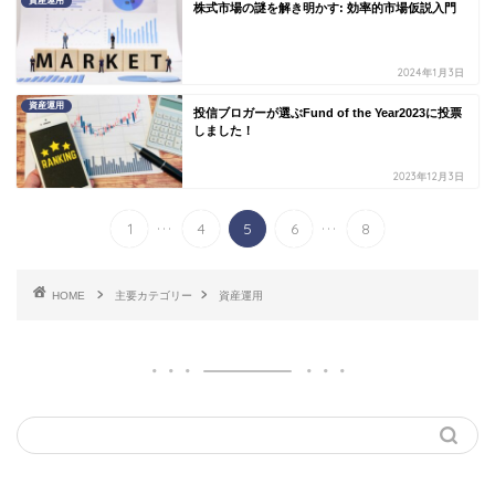
資産運用
株式市場の謎を解き明かす: 効率的市場仮説入門
2024年1月3日
資産運用
投信ブロガーが選ぶFund of the Year2023に投票
しました！
2023年12月3日
...
...
1
4
5
6
8
HOME
主要カテゴリー
資産運用