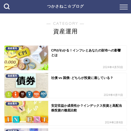
つかさねこ☆ブログ
― CATEGORY ―
資産運用
資産運用
CPIがわかる！インフレとあなたの財布への影響
とは
2024年4月30日
資産運用
社債 vs 国債: どちらが投資に適している？
2024年4月11日
資産運用
安定収益か成長性か？インデックス投資と高配当
株投資の徹底比較
2024年2月8日